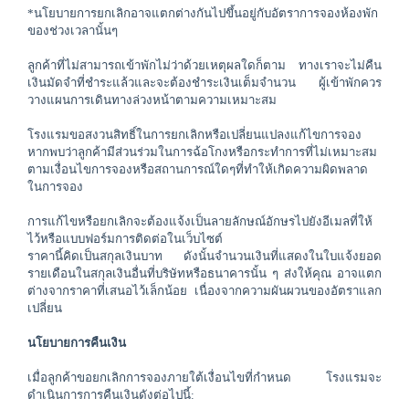
*นโยบายการยกเลิกอาจแตกต่างกันไปขึ้นอยู่กับอัตราการจองห้องพัก
ของช่วงเวลานั้นๆ
ลูกค้าที่ไม่สามารถเข้าพักไม่ว่าด้วยเหตุผลใดก็ตาม ทางเราจะไม่คืน
เงินมัดจำที่ชำระแล้วและจะต้องชำระเงินเต็มจำนวน ผู้เข้าพักควร
วางแผนการเดินทางล่วงหน้าตามความเหมาะสม
โรงแรมขอสงวนสิทธิ์ในการยกเลิกหรือเปลี่ยนแปลงแก้ไขการจอง 
หากพบว่าลูกค้ามีส่วนร่วมในการฉ้อโกงหรือกระทำการที่ไม่เหมาะสม
ตามเงื่อนไขการจองหรือสถานการณ์ใดๆที่ทำให้เกิดความผิดพลาด
ในการจอง
การแก้ไขหรือยกเลิกจะต้องแจ้งเป็นลายลักษณ์อักษรไปยังอีเมลที่ให้
ไว้หรือแบบฟอร์มการติดต่อในเว็บไซต์
ราคานี้คิดเป็นสกุลเงินบาท ดังนั้นจำนวนเงินที่แสดงในใบแจ้งยอด
รายเดือนในสกุลเงินอื่นที่บริษัทหรือธนาคารนั้น ๆ ส่งให้คุณ อาจแตก
ต่างจากราคาที่เสนอไว้เล็กน้อย เนื่องจากความผันผวนของอัตราแลก
เปลี่ยน
นโยบายการคืนเงิน
เมื่อลูกค้าขอยกเลิกการจองภายใต้เงื่อนไขที่กำหนด โรงแรมจะ
ดำเนินการการคืนเงินดังต่อไปนี้: