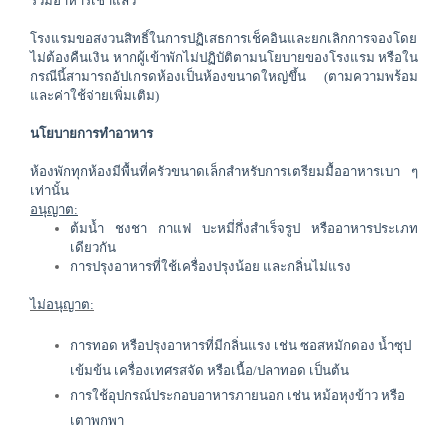
รวมอาหารเช้าแล้ว
โรงแรมขอสงวนสิทธิ์ในการปฏิเสธการเช็คอินและยกเลิกการจองโดย
ไม่ต้องคืนเงิน หากผู้เข้าพักไม่ปฏิบัติตามนโยบายของโรงแรม ​หรือใน
กรณีนี้สามารถอัปเกรดห้องเป็นห้องขนาดใหญ่ขึ้น (ตามความพร้อม
และค่าใช้จ่ายเพิ่มเติม)
นโยบายการทำอาหาร
ห้องพักทุกห้องมีพื้นที่ครัวขนาดเล็กสำหรับการเตรียมมื้ออาหารเบา ๆ 
เท่านั้น
อนุญาต:
ต้มน้ำ ชงชา กาแฟ บะหมี่กึ่งสำเร็จรูป หรืออาหารประเภท
เดียวกัน
การปรุงอาหาร
ที่ใช้เครื่องปรุงน้อย และกลิ่นไม่แรง
ไม่อนุญาต:
การทอด หรือปรุงอา
หารที่มีกลิ่นแรง เช่น ซอสหมักดอง น้ำซุป
เข้มข้น เครื่องเทศรสจัด หรือเนื้อ/ปลาทอด เป็นต้น
การใช้อุปกรณ์ประกอบอาหารภายนอก เช่น หม้อหุงข้าว หรือ
เตาพกพา