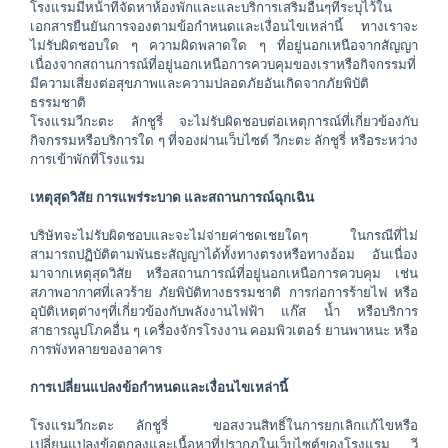
โรงแรมมีหน้าที่จัดหาห้องพักและและบริการเสริมอื่นๆที่ระบุไว้ใน
เอกสารยืนยันการจองตามข้อกำหนดและเงื่อนไขเหล่านี้ ทางเราจะ
ไม่รับผิดชอบใด ๆ ความผิดพลาดใด ๆ ที่อยู่นอกเหนือจากสัญญา 
เนื่องจากสถานการณ์ที่อยู่นอกเหนือการควบคุมของเราหรือกิจกรรมที่
มีความเสี่ยงต่อสุขภาพและความปลอดภัยอันเกิดจากภัยพิบัติ
ธรรมชาติ
โรงแรมวีกะตะ ลักชูรี่ จะไม่รับผิดชอบต่อเหตุการณ์ที่เกี่ยวข้องกับ
กิจกรรมหรือบริการใด ๆ ที่จองผ่านเว็บไซต์ วีกะตะ ลักชูรี่ หรือระหว่าง
การเข้าพักที่โรงแรม
เหตุสุดวิสัย การแพร่ระบาด และสถานการณ์ฉุกเฉิน
บริษัทจะไม่รับผิดชอบและจะไม่จ่ายค่าชดเชยใดๆ ในกรณีที่ไม่
สามารถปฏิบัติตามพันธะสัญญาได้ทั้งทางตรงหรือทางอ้อม อันเนื่อง
มาจากเหตุสุดวิสัย หรือสถานการณ์ที่อยู่นอกเหนือการควบคุม เช่น 
สภาพอากาศที่เลวร้าย ภัยพิบัติทางธรรมชาติ การก่อการร้ายไฟ หรือ
อุบัติเหตุต่างๆที่เกี่ยวข้องกับพลังงานไฟฟ้า แก๊ส น้ำ หรือบริการ
สาธารณูปโภคอื่น ๆ เครื่องจักรโรงงาน คอมพิวเตอร์ ยานพาหนะ หรือ
การพังทลายของอาคาร
การเปลี่ยนแปลงข้อกำหนดและเงื่อนไขเหล่านี้
โรงแรมวีกะตะ ลักชูรี่  ขอสงวนสิทธิ์ในการยกเลิกแก้ไขหรือ
เปลี่ยนแปลงข้อตกลงและเนื้อหาที่ปรากฏในเว็บไซต์ของโรงแรม วี 