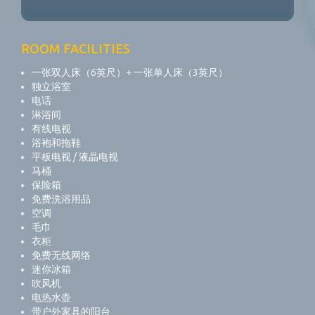
ROOM FACILITIES
一张双人床（6英尺）+ 一张单人床（3英尺）
独立浴室
电话
淋浴间
有线电视
浴袍和拖鞋
平板电视 / 液晶电视
马桶
保险箱
免费洗浴用品
空调
毛巾
衣柜
免费无线网络
迷你冰箱
吹风机
电热水壶
带户外家具的阳台